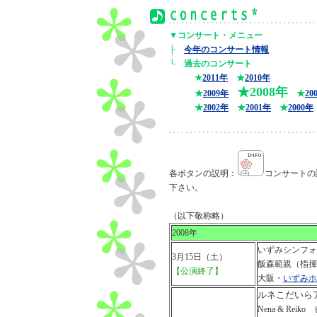
▼コンサート・メニュー
├
今年のコンサート情報
└ 過去のコンサート
★
2011年
★
2010年
★2008年
★
2009年
★
20
★
2002年
★
2001年
★
2000年
各ボタンの説明：
コンサートの
下さい。
（以下敬称略）
2008年
いずみシンフォ
3月15日（土）
飯森範親（指揮
【公演終了】
大阪・
いずみホ
ルネこだいらア
Nena & Re