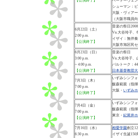
【公演終了】
ベートーヴェン：
シューマン：ピア
大阪・ヴィアー
（大阪市職員向
音楽の祭日2008
6月22日（土）
Vn.大谷玲子
2:00 p.m.
イザイ：無伴奏
【公演終了】
大阪市旭区民セ
6月23日（日）
音楽の祭日
3:00 p.m.
Vn.大谷玲子
~ 4:00 p.m.
バルトーク：4
【公演終了】
日本基督教団大
いずみシンフォ
7月3日（木）
飯森範親（指揮
7:00 p.m.
大阪・
いずみホ
【公演終了】
いずみシンフォ
7月4日（金）
飯森範親（指揮
7:00 p.m.
東京・
紀尾井ホ
【公演終了】
7月16日（水）
相愛学園
創立1
6:30 p.m.
イザイ生誕15