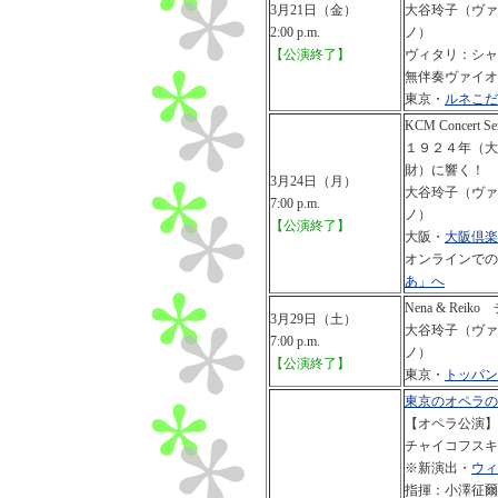
3月21日（金）
大谷玲子（ヴァ
2:00 p.m.
ノ）
【公演終了】
ヴィタリ：シャ
無伴奏ヴァイオ
東京・
ルネこだ
KCM Concert Ser
１９２４年（大
財）に響く！
3月24日（月）
大谷玲子（ヴァ
7:00 p.m.
ノ）
【公演終了】
大阪・
大阪倶楽
オンラインでの
あ」へ
Nena & Re
3月29日（土）
大谷玲子（ヴァ
7:00 p.m.
ノ）
【公演終了】
東京・
トッパン
東京のオペラの
【オペラ公演】
チャイコフスキ
※新演出・
ウィ
指揮：小澤征爾