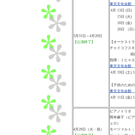
東京文化会館 
4月
13日
(日)
15日
(火)
18日
(金)
20日
（日
3月31日～4月20日
【公演終了】
【オーケストラ
チャイコフスキ
組曲第1番 
指揮：ミヒャエ
東京文化会館 
4月
19日
(土)
1
【子供のための
東京文化会館 
4月
11日
(金)
1
ピアノトリオ 
岡本麻子（ピア
ェロ）
4月29日（火・祝）
モーツァルト：ピ