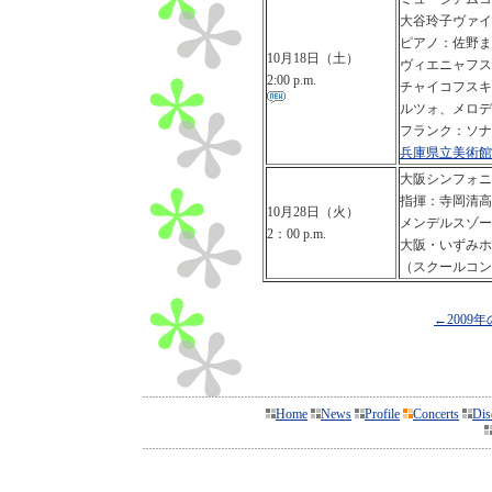
大谷玲子ヴァイ
ピアノ：佐野ま
10月18日（土）
ヴィエニャフス
2:00 p.m.
チャイコフスキ
ルツォ、メロデ
フランク：ソナ
兵庫県立美術館
大阪シンフォニ
指揮：寺岡清高
10月28日（火）
メンデルスゾー
2：00 p.m.
大阪・いずみホ
（スクールコン
←2009
Home
News
Profile
Concerts
Dis