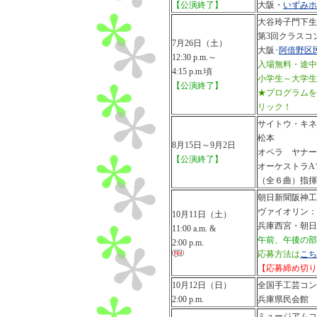
【公演終了】
大阪・
いずみホ
大谷玲子門下生
第3回クラスコ
7月26日（土）
大阪･
阿倍野区
12:30 p.m.～
入場無料・途中
4:15 p.m.頃
小学生～大学生
【公演終了】
★プログラムを
リック！
サイトウ・キネ
松本
8月15日～9月2日
オペラ ヤナー
【公演終了】
オーケストラA
（全６曲）指揮
朝日新聞阪神工
ヴァイオリン：
10月11日（土）
兵庫西宮・朝日
11:00 a.m. &
午前、午後の部
2:00 p.m.
応募方法は
こち
【応募締め切り
10月12日（日）
全国手工芸コン
2:00 p.m.
兵庫県民会館
ミュージアムコ