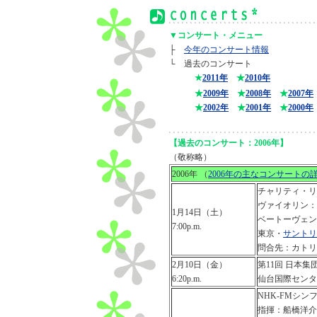
▼コンサート・メニュー
├
今年のコンサート情報
└ 過去のコンサート
★
2011年
★
2010年
★
2009年
★
2008年
★
2007年
★
2002年
★
2001年
★
2000年
【過去のコンサート：2006年】
（敬称略）
2006年
（
2006年の主なコンサートの
チャリティ・リ
ヴァイオリン：
1月14日（土）
ベートーヴェン
7:00p.m.
東京・
サントリ
問合先：カトリック
2月10日（金）
第11回 日本
6:20p.m.
仙台国際センタ
NHK-FMシ
指揮：船橋洋介