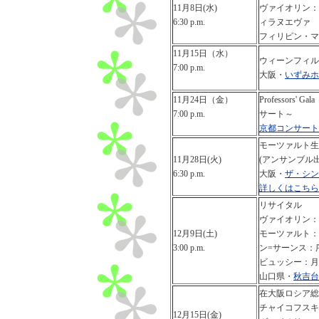
11月8日(水)
ヴァイオリン：
6:30 p.m.
ィラヌエヴァ
フィリピン・マ
11月15日（水）
ウィーンフィル
7:00 p.m.
大阪・
いずみホ
11月24日（金）
Professor
7:00 p.m.
サート～
京都コンサート
モーツァルト生
11月28日(火)
(アンサンブル出
6:30 p.m.
大阪・
ザ・シン
詳しくはこちら
リサイタル
ヴァイオリン：
12月9日(土)
モーツァルト：
3:00 p.m.
ン=サーンス：
ビュッシー：月
山口県・
秋吉台
在大阪ロシア総
チャイコフスキ
12月15日(金)