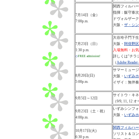
関西フィルハー
指揮：飯守泰次
7月14日（金）
ドヴォルザーク
7:00p.m.
大阪・
ザ・シン
大谷玲子門下生
7月23日（日）
大阪・
阿倍野区
1:30 p.m.
入場無料・お気
詳しくは"チラシ"
◇
FREE admission!
（
Adobe Reader
サマーミュージ
8月20日(日)
大阪・
いずみホ
5:00p.m.
イザイ：無伴奏
サイトウ・キネ
9月5日～12日
（9/9, 11,
いずみシンフォ
9月23日（土・祝）
大阪・
いずみホ
4:00p.m.
関西フィルハー
10月17日(火)
ソリスト＆コン
6:30 p.m.