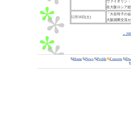
ヴァイオリン：
在大阪ロシア総
「大谷玲子の会
12月16日(土)
大阪国際交流セ
←2
Home
News
Profile
Concerts
Dis