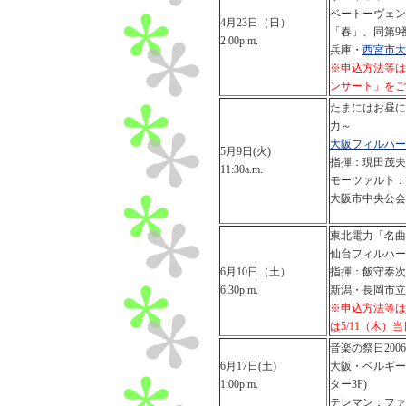
ベートーヴェン：
4月23日（日）
「春」、同第9番
2:00p.m.
兵庫・
西宮市大
※申込方法等は
ンサート」をご
たまにはお昼に
力～
大阪フィルハー
5月9日(火)
指揮：現田茂夫
11:30a.m.
モーツァルト：ヴ
大阪市中央公会
東北電力「名曲
仙台フィルハー
6月10日（土）
指揮：飯守泰次
6:30p.m.
新潟・長岡市立
※申込方法等は
は5/11（木）
音楽の祭日2006
6月17日(土)
大阪・ベルギー
1:00p.m.
ター3F)
テレマン：ファ