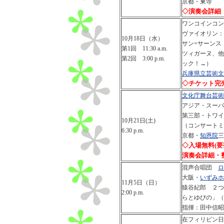
京都・東寺
◇演奏会詳細
ワンコインコン
ヴァイオリン：
10月18日（水）
サン=サーンス
第1回 11:30 a.m.
ツィガーヌ、他
第2回 3:00 p.m.
ック！→）
兵庫県立芸術文
◇チケット完
文化庁舞台芸術
アジア・スーパ
第三部・トワイ
10月21日(土)
（コンサートミ
6:30 p.m.
京都・
知恩院
三
◇入場無料(
演奏会詳細・
混声合唱団
ロ
大阪・
いずみホ
11月5日（日）
猿谷紀郎 ２つ
2:00 p.m.
らとゆびの」（
指揮：田中信昭
在フィリピン日