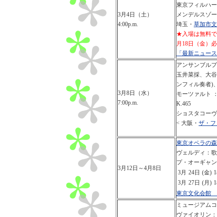
東京フィルハー
3月4日（土）
メンデルスゾー
4:00p.m.
埼玉・
草加市文
★入場は無料で
月18日（金）
「最新ニュース
アンサンブルプ
玉井菜採、大谷玲
ンフィル奏者)、林
3月8日（水）
モーツァルト 
7:00p.m.
K.465
ショスタコーヴ
< 大阪・
ザ・フ
東京オペラの森
ヴェルディ：歌
プ・オーギャン
3月12日～4月8日
3月
24日
(金)
1
3月
27日
(月)
1
東京文化会館 
ミュージアムコ
ヴァイオリン：